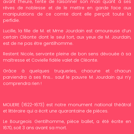
avant l’heure, tente de raisonner son mari quant à ses
rêves de noblesse et de le mettre en garde face aux
manipulations de ce comte dont elle perçoit toute la
perfidie.
Lucille, la fille de M. et Mme Jourdain est amoureuse d’un
certain Cléonte dont le seul tort, aux yeux de M. Jourdain,
est de ne pas être gentilhomme.
Restent Nicole, servante pleine de bon sens dévouée à sa
maîtresse et Covielle fidèle valet de Cléonte.
Grâce à quelques truqueries, chacune et chacun
parviendra à ses fins… sauf le pauvre M. Jourdain qui n’y
comprendra rien !
MOLIERE (1622-1673) est notre monument national théâtral
et littéraire qui a écrit une quarantaine de pièces.
Le Bourgeois Gentilhomme, pièce ballet, a été écrite en
1670, soit 3 ans avant sa mort.